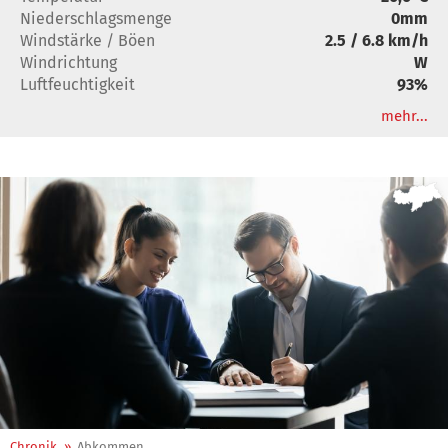
Niederschlagsmenge
0mm
Windstärke / Böen
2.5
/
6.8 km/h
Windrichtung
W
Luftfeuchtigkeit
93%
mehr...
Chronik
»
Abkommen