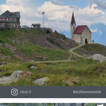
/stol.it
#stollemomente