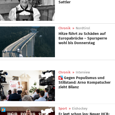
Sattler
Chronik
»
Nordtirol
Hitze führt zu Schäden auf
Europabrücke – Spursperre
wohl bis Donnerstag
Chronik
»
Interview
 Gegen Populismus und
Stillstand: Arno Kompatscher
zieht Bilanz
Sport
»
Eishockey
Er legt schon los: Neuer HCB-