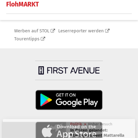
FlohMARKT
Werben auf STOL
Leserreporter werden
Tourentipps
Politik
»
Hoher Besuch
In Bozen gelandet:
Staatspräsident Mattarella