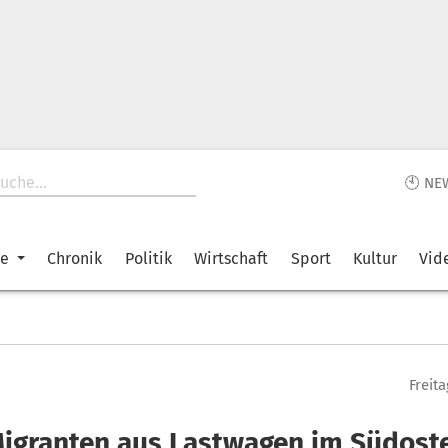
🕙 NE
ke
Chronik
Politik
Wirtschaft
Sport
Kultur
Vid
Freita
Migranten aus Lastwagen im Südost