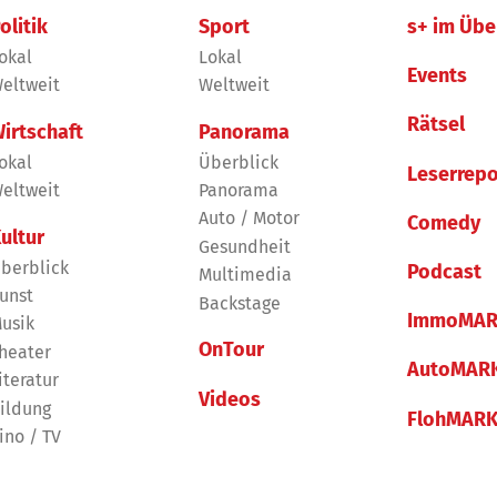
olitik
Sport
s+ im Übe
okal
Lokal
Events
eltweit
Weltweit
Rätsel
irtschaft
Panorama
okal
Überblick
Leserrepo
eltweit
Panorama
Auto / Motor
Comedy
ultur
Gesundheit
berblick
Podcast
Multimedia
unst
Backstage
ImmoMAR
usik
OnTour
heater
AutoMAR
iteratur
Videos
ildung
FlohMAR
ino / TV