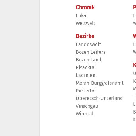
Chronik
P
Lokal
L
Weltweit
W
Bezirke
W
Landesweit
L
Bozen Leifers
W
Bozen Land
K
Eisacktal
Ü
Ladinien
K
Meran-Burggrafenamt
M
Pustertal
T
Überetsch-Unterland
L
Vinschgau
B
Wipptal
K