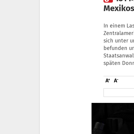
Mexikos
In einem La
Zentralamer
sich unter 
befunden un
Staatsanwal
späten Donn