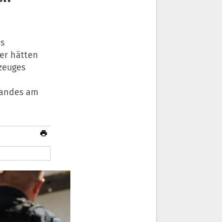
us
er hätten
zeuges
Landes am