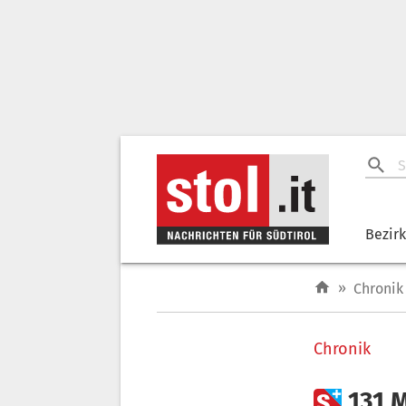
Bezir
»
Chronik
Chronik

131 