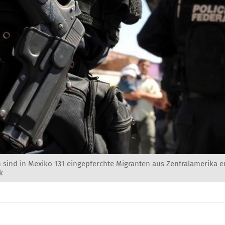
 sind in Mexiko 131 eingepferchte Migranten aus Zentralamerika e
k