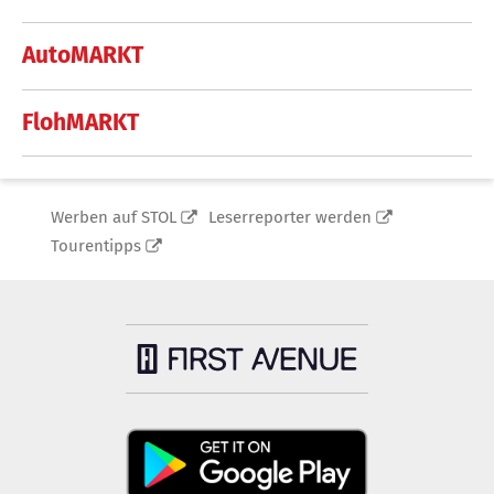
AutoMARKT
FlohMARKT
Werben auf STOL
Leserreporter werden
Tourentipps