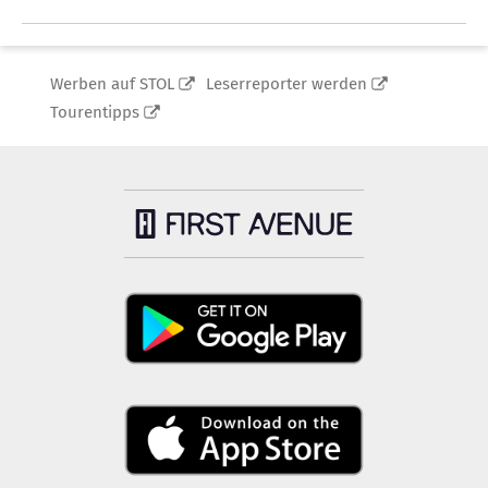
Werben auf STOL
Leserreporter werden
Tourentipps