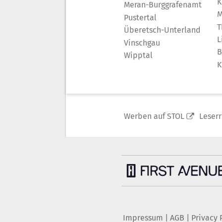
K
Meran-Burggrafenamt
M
Pustertal
T
Überetsch-Unterland
L
Vinschgau
B
Wipptal
K
Werben auf STOL
Leser
Impressum
|
AGB
|
Privacy 