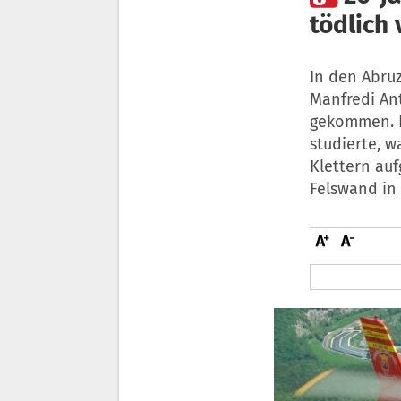
tödlich
In den Abru
Manfredi An
gekommen. D
studierte, 
Klettern auf
Felswand in 