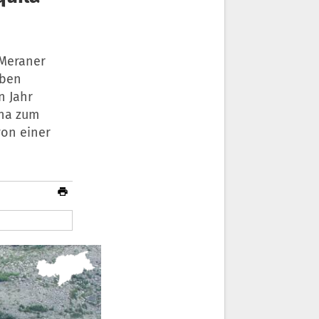
 Meraner
eben
n Jahr
ona zum
von einer