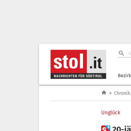
Bezir
»
Chronik
Unglück

20-jä