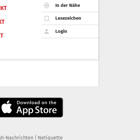
In der Nähe
KT
Lesezeichen
KT
Login
KT
|
sh-Nachrichten
Netiquette