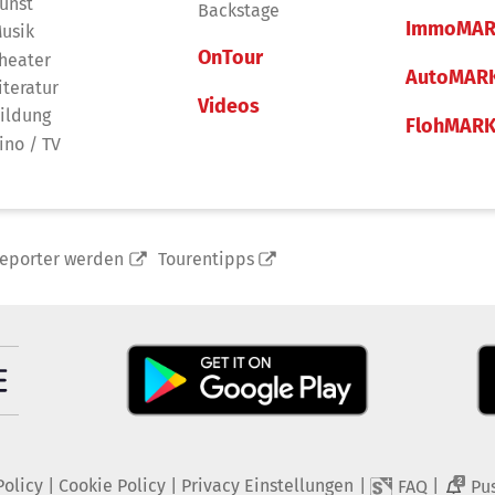
unst
Backstage
ImmoMAR
usik
OnTour
heater
AutoMAR
iteratur
Videos
ildung
FlohMAR
ino / TV
reporter werden
Tourentipps
Policy
|
Cookie Policy
|
Privacy Einstellungen
|
|
FAQ
Pu
2