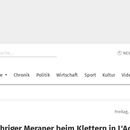
🕙 NE
ke
Chronik
Politik
Wirtschaft
Sport
Kultur
Vid
Freitag,
hriger Meraner beim Klettern in L'A