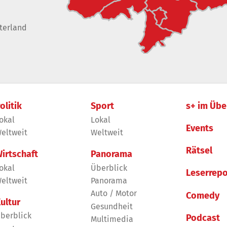
terland
olitik
Sport
s+ im Übe
okal
Lokal
Events
eltweit
Weltweit
Rätsel
irtschaft
Panorama
okal
Überblick
Leserrepo
eltweit
Panorama
Auto / Motor
Comedy
ultur
Gesundheit
berblick
Podcast
Multimedia