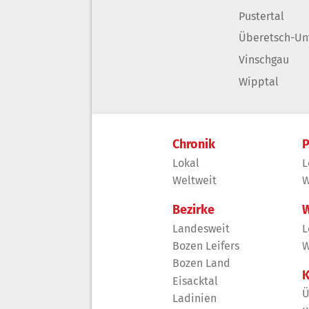
Pustertal
Überetsch-Un
Vinschgau
Wipptal
Chronik
P
Lokal
L
Weltweit
W
Bezirke
W
Landesweit
L
Bozen Leifers
W
Bozen Land
K
Eisacktal
Ü
Ladinien