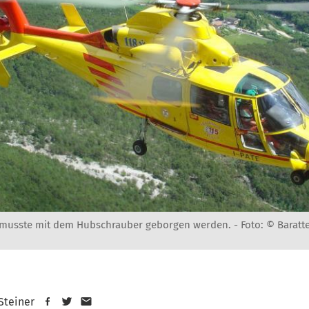
 musste mit dem Hubschrauber geborgen werden. -
Foto: © Baratt
 Steiner