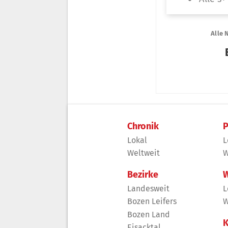
Chronik
P
Lokal
L
Weltweit
W
Bezirke
W
Landesweit
L
Bozen Leifers
W
Bozen Land
K
Eisacktal