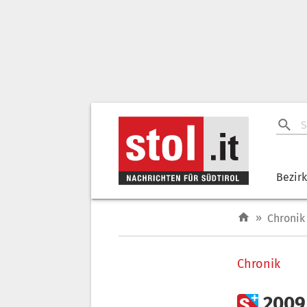
Bezir
»
Chronik
Chronik

2009