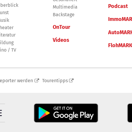
berblick
Podcast
Multimedia
unst
Backstage
ImmoMAR
usik
OnTour
heater
AutoMAR
iteratur
Videos
ildung
FlohMAR
ino / TV
reporter werden
Tourentipps