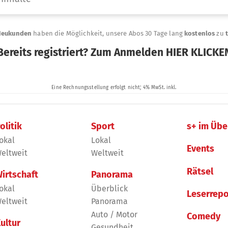
olitik
Sport
s+ im Übe
okal
Lokal
Events
eltweit
Weltweit
Rätsel
irtschaft
Panorama
okal
Überblick
Leserrepo
eltweit
Panorama
Auto / Motor
Comedy
ultur
Gesundheit