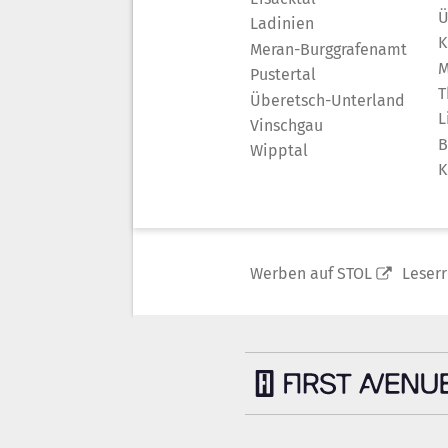
Ü
Ladinien
K
Meran-Burggrafenamt
M
Pustertal
T
Überetsch-Unterland
L
Vinschgau
B
Wipptal
K
Werben auf STOL
Leser