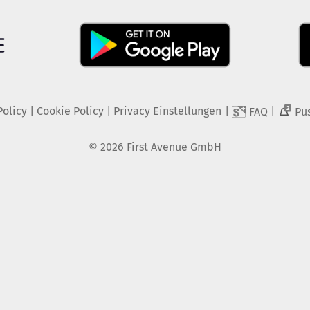
Policy
|
Cookie Policy
|
Privacy Einstellungen
|
|
FAQ
Pu
2
©
2026
First Avenue GmbH