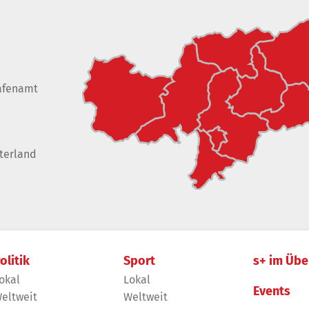
afenamt
terland
olitik
Sport
s+ im Übe
okal
Lokal
Events
eltweit
Weltweit