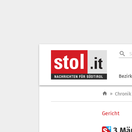
Bezir
»
Chronik
Gericht

3 Mä