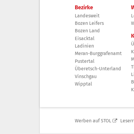
Bezirke
W
Landesweit
L
Bozen Leifers
W
Bozen Land
K
Eisacktal
Ü
Ladinien
K
Meran-Burggrafenamt
M
Pustertal
T
Überetsch-Unterland
L
Vinschgau
B
Wipptal
K
Werben auf STOL
Leser