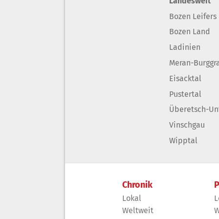
Landesweit
Bozen Leifers
Bozen Land
Ladinien
Meran-Burggr
Eisacktal
Pustertal
Überetsch-Un
Vinschgau
Wipptal
Chronik
P
Lokal
L
Weltweit
W