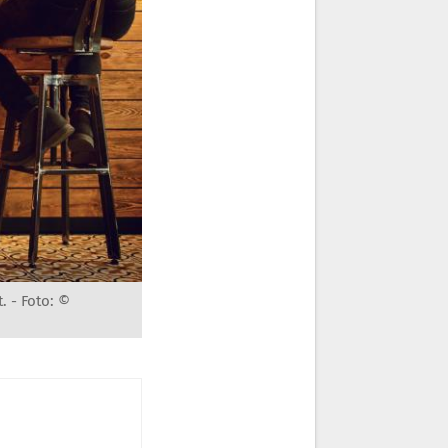
t. -
Foto: ©