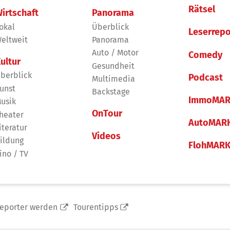
Rätsel
irtschaft
Panorama
okal
Überblick
Leserrepo
eltweit
Panorama
Auto / Motor
Comedy
ultur
Gesundheit
berblick
Podcast
Multimedia
unst
Backstage
ImmoMAR
usik
OnTour
heater
AutoMAR
iteratur
Videos
ildung
FlohMAR
ino / TV
reporter werden
Tourentipps