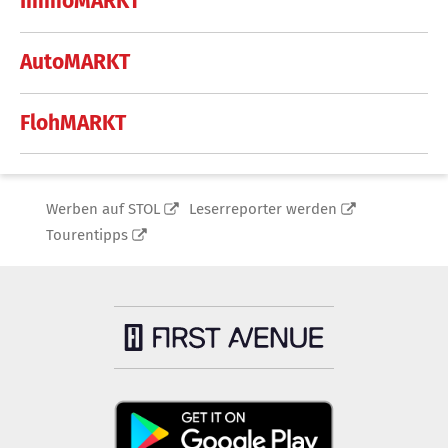
ImmoMARKT
AutoMARKT
FlohMARKT
Werben auf STOL
Leserreporter werden
Tourentipps