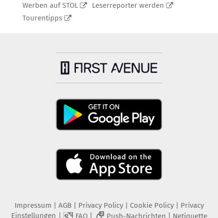
Werben auf STOL
Leserreporter werden
Tourentipps
Impressum
|
AGB
|
Privacy Policy
|
Cookie Policy
|
Privacy
Einstellungen
|
|
|
FAQ
Push-Nachrichten
Netiquette
2