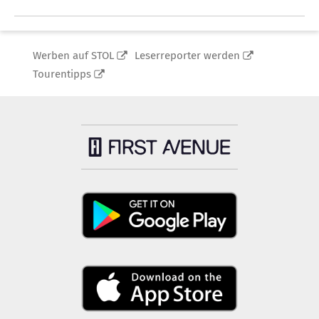
Werben auf STOL
Leserreporter werden
Tourentipps