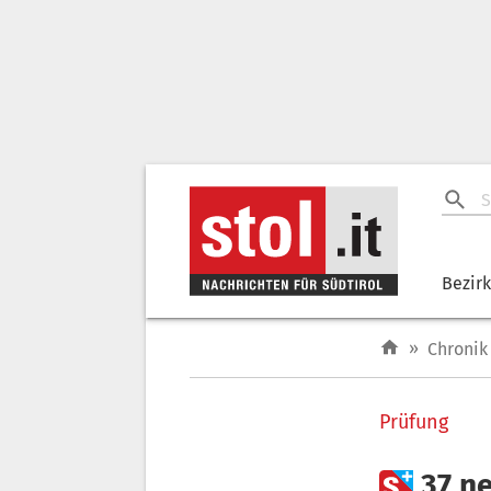
Bezir
»
Chronik
Prüfung

37 ne