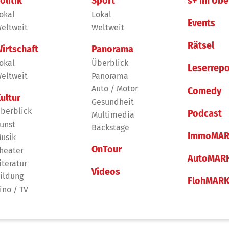
olitik
Sport
s+ im Übe
okal
Lokal
Events
eltweit
Weltweit
Rätsel
irtschaft
Panorama
okal
Überblick
Leserrepo
eltweit
Panorama
Auto / Motor
Comedy
ultur
Gesundheit
berblick
Podcast
Multimedia
unst
Backstage
ImmoMAR
usik
OnTour
heater
AutoMAR
iteratur
Videos
ildung
FlohMAR
ino / TV