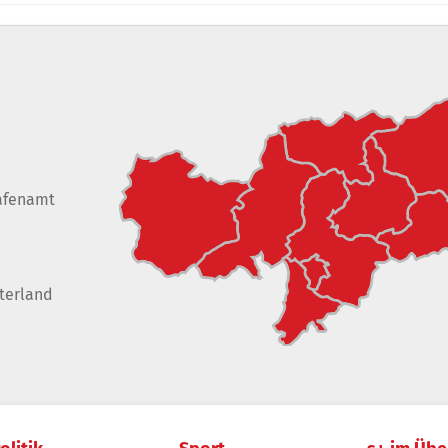
afenamt
terland