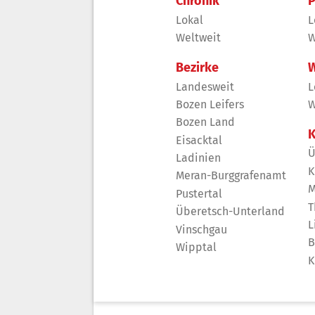
Chronik
P
Lokal
L
Weltweit
W
Bezirke
W
Landesweit
L
Bozen Leifers
W
Bozen Land
K
Eisacktal
Ü
Ladinien
K
Meran-Burggrafenamt
M
Pustertal
T
Überetsch-Unterland
L
Vinschgau
B
Wipptal
K