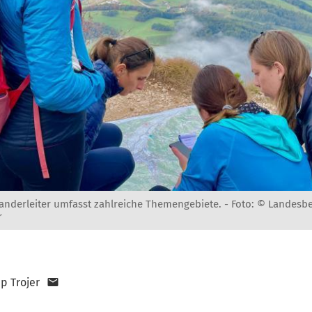
nderleiter umfasst zahlreiche Themengebiete. -
Foto: © Landesb
r
pp Trojer