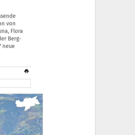
assende
ion von
una, Flora
der Berg-
7 neue