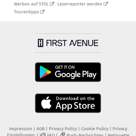
Werben auf STOL
Leserreporter werden
Tourentipps
Impressum
|
AGB
|
Privacy Policy
|
Cookie Policy
|
Privacy
Einstellungen
|
|
|
FAQ
Push-Nachrichten
Netiquette
2