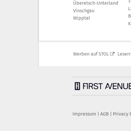
T
Überetsch-Unterland
L
Vinschgau
B
Wipptal
K
Werben auf STOL
Leser
Impressum
|
AGB
|
Privacy 