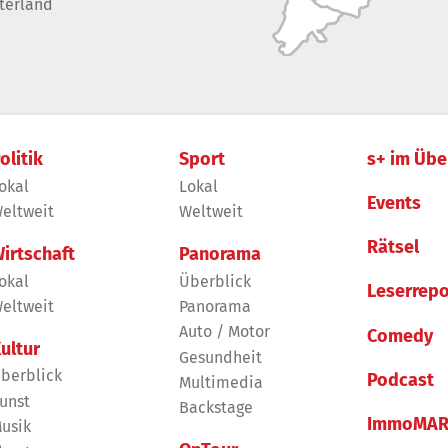
terland
olitik
Sport
s+ im Übe
okal
Lokal
Events
eltweit
Weltweit
Rätsel
irtschaft
Panorama
okal
Überblick
Leserrepo
eltweit
Panorama
Auto / Motor
Comedy
ultur
Gesundheit
berblick
Podcast
Multimedia
unst
Backstage
ImmoMAR
usik