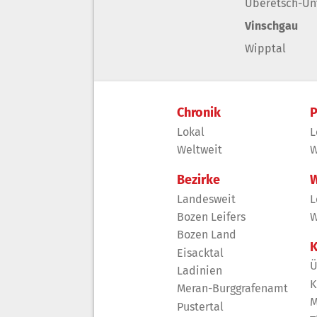
Überetsch-Un
Vinschgau
Wipptal
Chronik
P
Lokal
L
Weltweit
W
Bezirke
W
Landesweit
L
Bozen Leifers
W
Bozen Land
K
Eisacktal
Ü
Ladinien
K
Meran-Burggrafenamt
M
Pustertal