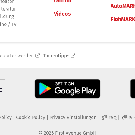
OnTour
heater
AutoMAR
iteratur
Videos
ildung
FlohMAR
ino / TV
reporter werden
Tourentipps
Policy
|
Cookie Policy
|
Privacy Einstellungen
|
|
FAQ
Pu
2
©
2026
First Avenue GmbH