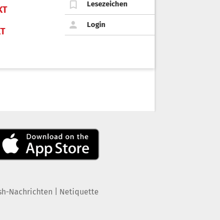
Lesezeichen
KT
Login
KT
|
sh-Nachrichten
Netiquette