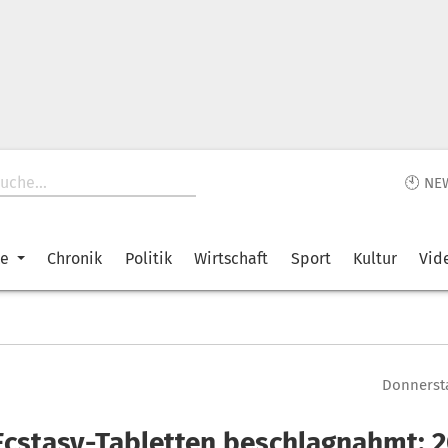
🕙 NE
ke
Chronik
Politik
Wirtschaft
Sport
Kultur
Vid
Donnersta
Ecstasy-Tabletten beschlagnahmt: 2