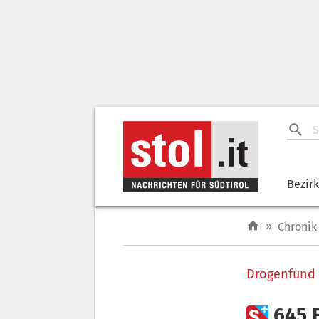
Bezir
»
Chronik
Drogenfund

645 