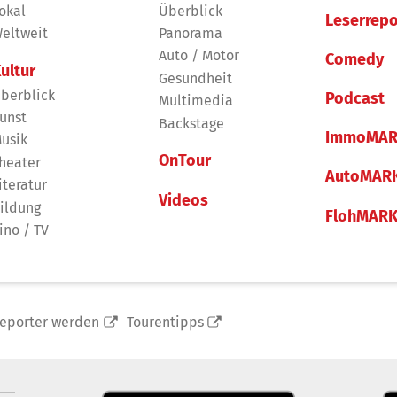
okal
Überblick
Leserrepo
eltweit
Panorama
Auto / Motor
Comedy
ultur
Gesundheit
berblick
Podcast
Multimedia
unst
Backstage
ImmoMAR
usik
OnTour
heater
AutoMAR
iteratur
Videos
ildung
FlohMAR
ino / TV
reporter werden
Tourentipps