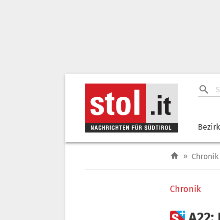
Bezir
»
Chronik
Chronik

A22: