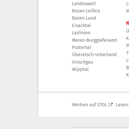
Landesweit
L
Bozen Leifers
W
Bozen Land
K
Eisacktal
Ü
Ladinien
K
Meran-Burggrafenamt
M
Pustertal
T
Überetsch-Unterland
L
Vinschgau
B
Wipptal
K
Werben auf STOL
Leser