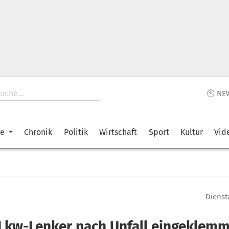
🕙 NE
ke
Chronik
Politik
Wirtschaft
Sport
Kultur
Vid
Diensta
 Lkw-Lenker nach Unfall eingeklemm