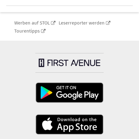
Werben auf STOL
Leserreporter werden
Tourentipps