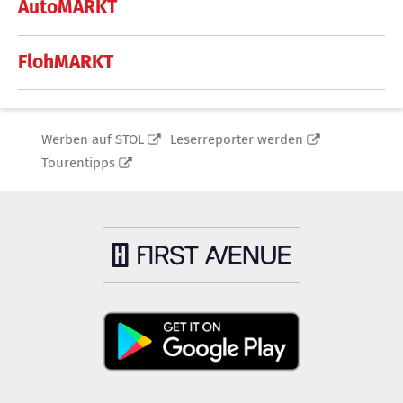
AutoMARKT
FlohMARKT
Werben auf STOL
Leserreporter werden
Tourentipps