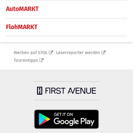
AutoMARKT
FlohMARKT
Werben auf STOL
Leserreporter werden
Tourentipps