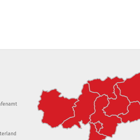
afenamt
terland