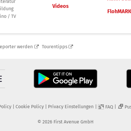
iteratur
Videos
ildung
FlohMAR
ino / TV
reporter werden
Tourentipps
Policy
|
Cookie Policy
|
Privacy Einstellungen
|
|
FAQ
Pu
2
©
2026
First Avenue GmbH