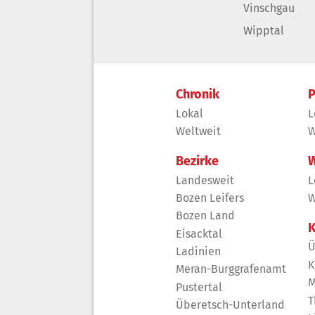
Vinschgau
Wipptal
Chronik
P
Lokal
L
Weltweit
W
Bezirke
W
Landesweit
L
Bozen Leifers
W
Bozen Land
K
Eisacktal
Ü
Ladinien
K
Meran-Burggrafenamt
M
Pustertal
T
Überetsch-Unterland