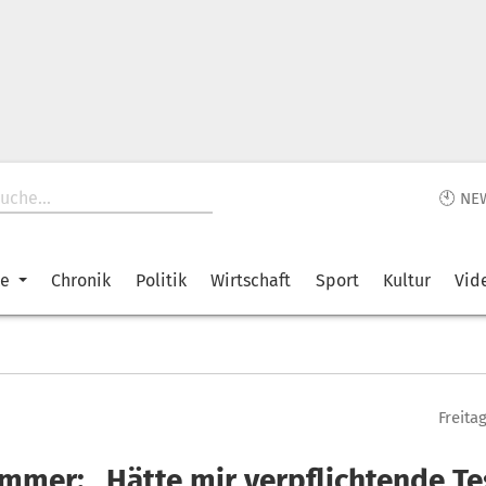
🕙 NE
ke
Chronik
Politik
Wirtschaft
Sport
Kultur
Vid
Freita
mmer: „Hätte mir verpflichtende T