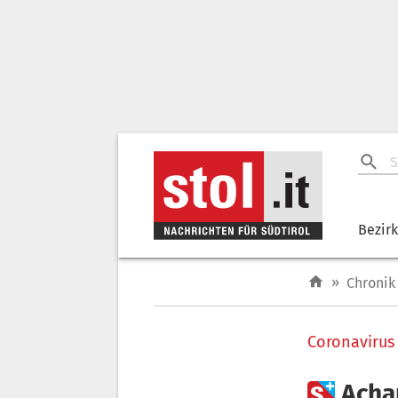
Bezir
»
Chronik
Coronavirus

Acha