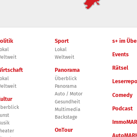
olitik
Sport
s+ im Übe
okal
Lokal
Events
eltweit
Weltweit
Rätsel
irtschaft
Panorama
okal
Überblick
Leserrepo
eltweit
Panorama
Auto / Motor
Comedy
ultur
Gesundheit
berblick
Podcast
Multimedia
unst
Backstage
ImmoMAR
usik
OnTour
heater
AutoMAR