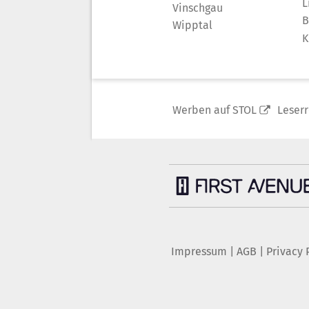
L
Vinschgau
B
Wipptal
K
Werben auf STOL
Leser
Impressum
|
AGB
|
Privacy 