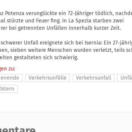
nz Potenza verunglückte ein 72-Jähriger tödlich, nach
al stürzte und Feuer fing. In La Spezia starben zwei
er bei getrennten Unfällen innerhalb kurzer Zeit.
 schwerer Unfall ereignete sich bei Isernia: Ein 27-jäh
en, sieben weitere Menschen wurden verletzt, teils sc
iten gestalteten sich schwierig.
en zu:
henende
Verkehrsunfälle
Verkehrsunfall
Unfä
Ostern
entare