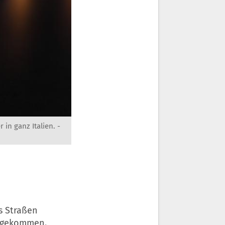
in ganz Italien. -
s Straßen
n gekommen.