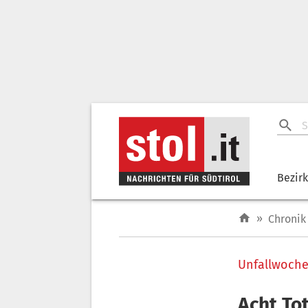
Bezir
»
Chronik
Unfallwoch
Acht To