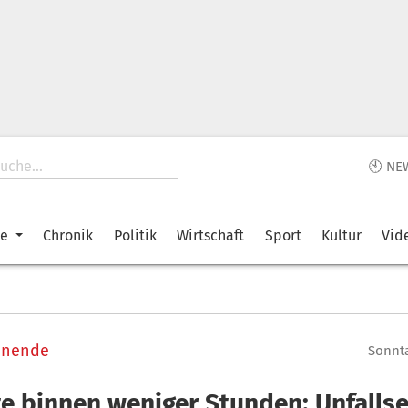
🕙 NE
ke
Chronik
Politik
Wirtschaft
Sport
Kultur
Vid
enende
Sonnta
te binnen weniger Stunden: Unfallse