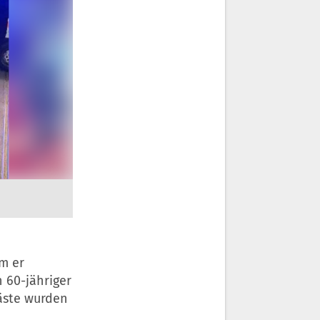
m er
 60-jähriger
gäste wurden