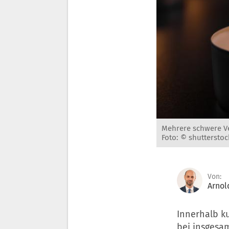
Mehrere schwere Ve
Foto: © shutterstoc
Von:
Arnol
Innerhalb ku
bei insgesa