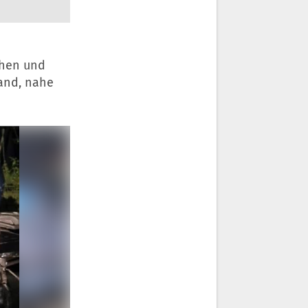
chen und
and, nahe