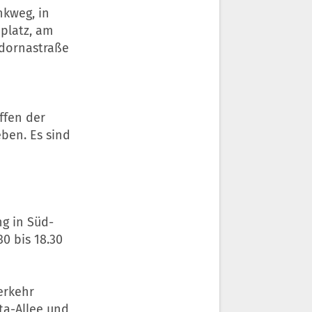
nkweg, in
iplatz, am
Cadornastraße
ffen der
ben. Es sind
ng in Süd-
0 bis 18.30
Verkehr
ta-Allee und