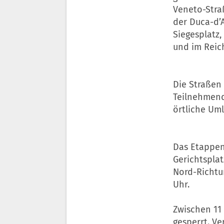
Veneto-Straß
der Duca-d’A
Siegesplatz,
und im Reic
Die Straßen 
Teilnehmend
örtliche Uml
Das Etappenz
Gerichtsplat
Nord-Richtun
Uhr.
Zwischen 11 
gesperrt. V