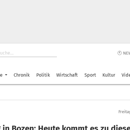
🕙 NE
ke
Chronik
Politik
Wirtschaft
Sport
Kultur
Vid
Freita
 in Bozen: Heute kommt es zu dies