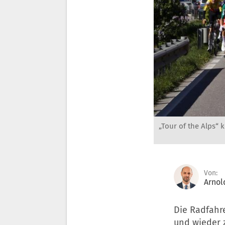
„Tour of the Alps“
Von:
Arnol
Die Radfahr
und wieder z