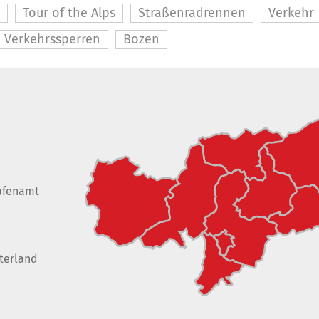
Tour of the Alps
Straßenradrennen
Verkehr
Verkehrssperren
Bozen
afenamt
terland