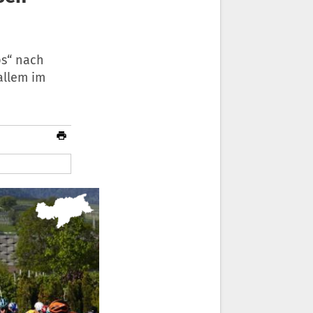
ps“ nach
allem im