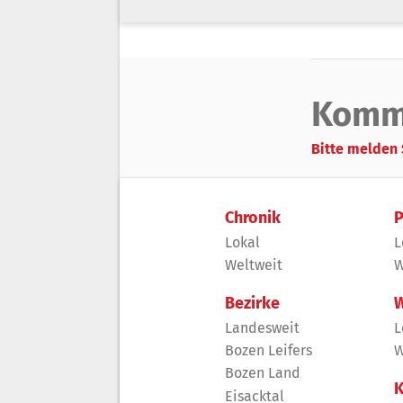
Komm
Bitte melden 
Chronik
P
Lokal
L
Weltweit
W
Bezirke
W
Landesweit
L
Bozen Leifers
W
Bozen Land
K
Eisacktal