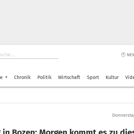
🕙 NE
ke
Chronik
Politik
Wirtschaft
Sport
Kultur
Vid
Donnerstag
 in Bozen: Morgen kommt es zu die