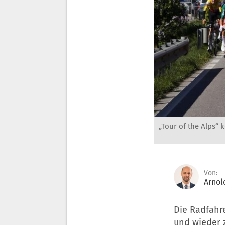
„Tour of the Alps“
Von:
Arnol
Die Radfahr
und wieder z