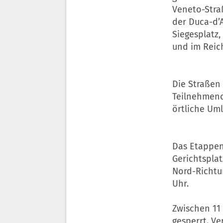
Veneto-Straß
der Duca-d’A
Siegesplatz,
und im Reic
Die Straßen 
Teilnehmend
örtliche Uml
Das Etappenz
Gerichtsplat
Nord-Richtun
Uhr.
Zwischen 11 
gesperrt. V