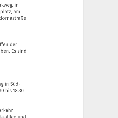
nkweg, in
iplatz, am
Cadornastraße
ffen der
ben. Es sind
ng in Süd-
0 bis 18.30
Verkehr
ta-Allee und