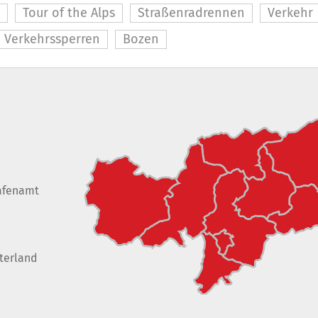
Tour of the Alps
Straßenradrennen
Verkehr
Verkehrssperren
Bozen
afenamt
terland