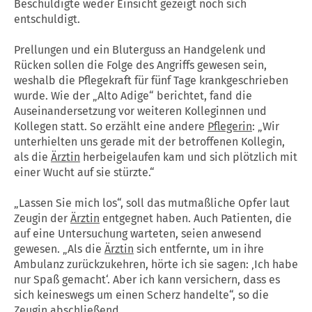
Beschuldigte weder Einsicht gezeigt noch sich
entschuldigt.
Prellungen und ein Bluterguss an Handgelenk und
Rücken sollen die Folge des Angriffs gewesen sein,
weshalb die Pflegekraft für fünf Tage krankgeschrieben
wurde. Wie der „Alto Adige“ berichtet, fand die
Auseinandersetzung vor weiteren Kolleginnen und
Kollegen statt. So erzählt eine andere
Pflegerin
: „Wir
unterhielten uns gerade mit der betroffenen Kollegin,
als die
Ärztin
herbeigelaufen kam und sich plötzlich mit
einer Wucht auf sie stürzte.“
„Lassen Sie mich los“, soll das mutmaßliche Opfer laut
Zeugin der
Ärztin
entgegnet haben. Auch Patienten, die
auf eine Untersuchung warteten, seien anwesend
gewesen. „Als die
Ärztin
sich entfernte, um in ihre
Ambulanz zurückzukehren, hörte ich sie sagen: ‚Ich habe
nur Spaß gemacht‘. Aber ich kann versichern, dass es
sich keineswegs um einen Scherz handelte“, so die
Zeugin abschließend.