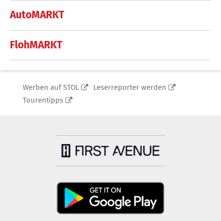
AutoMARKT
FlohMARKT
Werben auf STOL
Leserreporter werden
Tourentipps