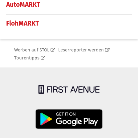
AutoMARKT
FlohMARKT
Werben auf STOL
Leserreporter werden
Tourentipps