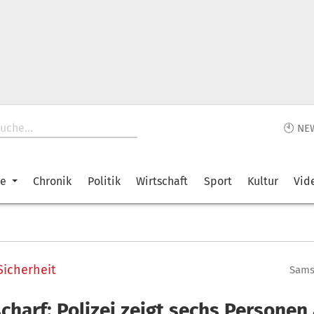
🕙 NE
ke
Chronik
Politik
Wirtschaft
Sport
Kultur
Vid
Sicherheit
Samst
charf: Polizei zeigt sechs Personen