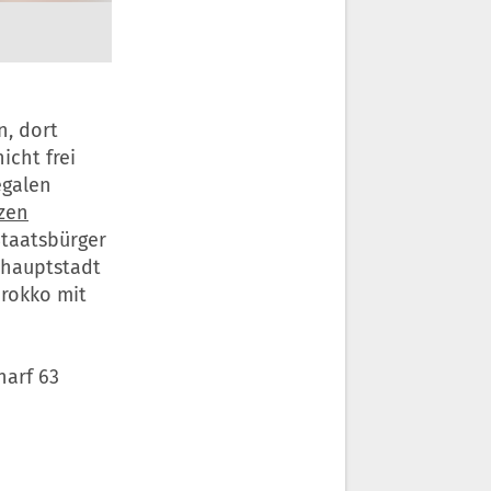
n, dort
icht frei
egalen
zen
Staatsbürger
shauptstadt
arokko mit
harf 63