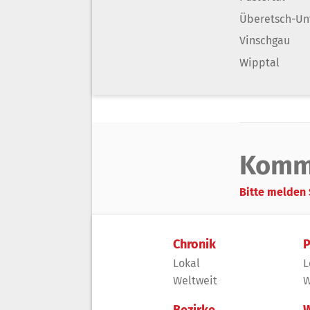
Überetsch-Un
Vinschgau
Wipptal
Komm
Bitte melden 
Chronik
P
Lokal
L
Weltweit
W