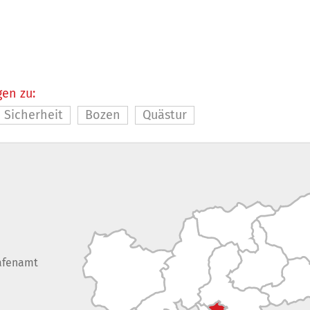
en zu:
 Sicherheit
Bozen
Quästur
afenamt