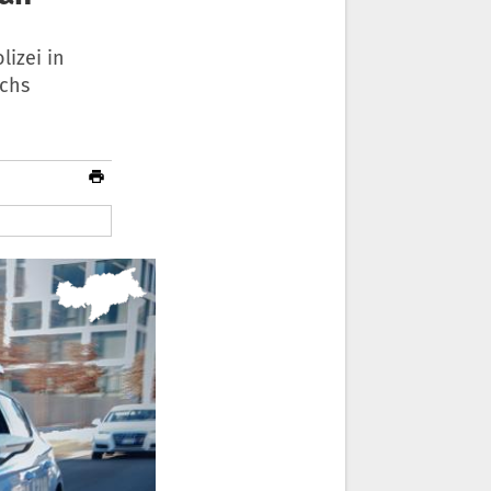
lizei in
echs