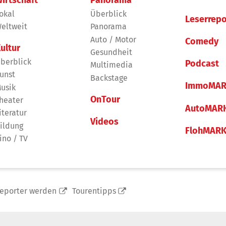
irtschaft
Panorama
okal
Überblick
Leserrepo
eltweit
Panorama
Auto / Motor
Comedy
ultur
Gesundheit
berblick
Podcast
Multimedia
unst
Backstage
ImmoMAR
usik
OnTour
heater
AutoMAR
iteratur
Videos
ildung
FlohMAR
ino / TV
reporter werden
Tourentipps