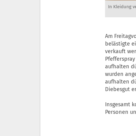
In Kleidung v
Am Freitagvo
belästigte e
verkauft wer
Pfefferspray
aufhalten dü
wurden ange
aufhalten d
Diebesgut e
Insgesamt ko
Personen un