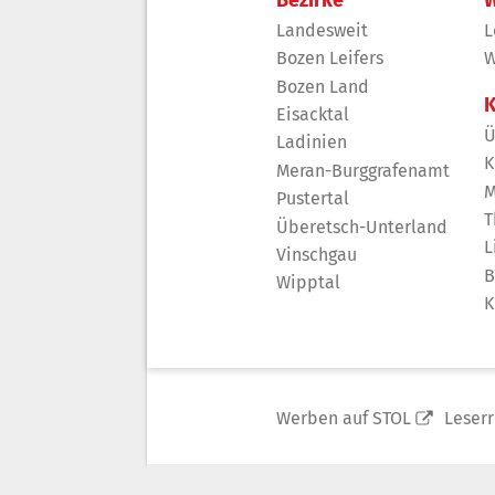
Bezirke
W
Landesweit
L
Bozen Leifers
W
Bozen Land
K
Eisacktal
Ü
Ladinien
K
Meran-Burggrafenamt
M
Pustertal
T
Überetsch-Unterland
L
Vinschgau
B
Wipptal
K
Werben auf STOL
Leser