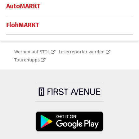
AutoMARKT
FlohMARKT
Werben auf STOL
Leserreporter werden
Tourentipps