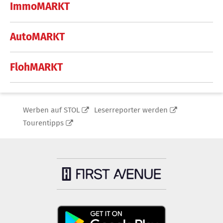
ImmoMARKT
AutoMARKT
FlohMARKT
Werben auf STOL
Leserreporter werden
Tourentipps