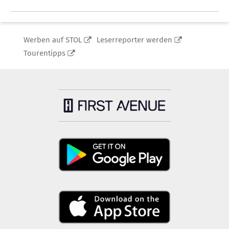
Werben auf STOL
Leserreporter werden
Tourentipps