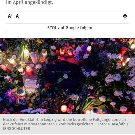
im April angekündigt.
STOL auf Google folgen
Nach der Amokfahrt in Leipzig wird die betroffene Fußgängerzone an
der Zufahrt mit sogenannten Oktablocks gesichert. -
Foto: © APA/afp /
JENS SCHLUTER