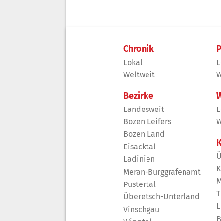
Chronik
P
Lokal
L
Weltweit
W
Bezirke
W
Landesweit
L
Bozen Leifers
W
Bozen Land
K
Eisacktal
Ü
Ladinien
K
Meran-Burggrafenamt
M
Pustertal
T
Überetsch-Unterland
L
Vinschgau
B