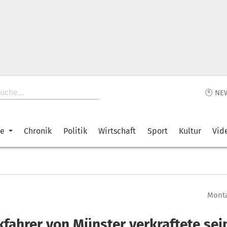
🕙 NE
ke
Chronik
Politik
Wirtschaft
Sport
Kultur
Vid
Monta
fahrer von Münster verkraftete sei