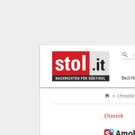
Bezir
»
Chronik
Chronik

Amok