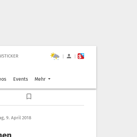
WSTICKER
|
|
eos
Events
Mehr
g, 9. April 2018
nen