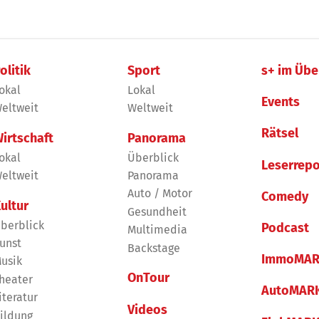
olitik
Sport
s+ im Übe
okal
Lokal
Events
eltweit
Weltweit
Rätsel
irtschaft
Panorama
okal
Überblick
Leserrepo
eltweit
Panorama
Auto / Motor
Comedy
ultur
Gesundheit
berblick
Podcast
Multimedia
unst
Backstage
ImmoMAR
usik
OnTour
heater
AutoMAR
iteratur
Videos
ildung