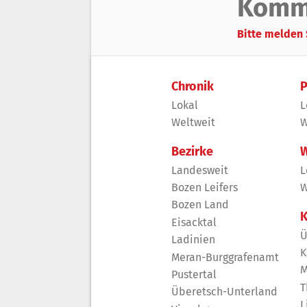
Komm
Bitte melden 
Chronik
P
Lokal
L
Weltweit
W
Bezirke
W
Landesweit
L
Bozen Leifers
W
Bozen Land
K
Eisacktal
Ü
Ladinien
K
Meran-Burggrafenamt
M
Pustertal
T
Überetsch-Unterland
L