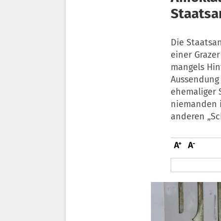
Staatsa
Die Staatsa
einer Graze
mangels Hinw
Aussendung m
ehemaliger 
niemanden in
anderen „Sc