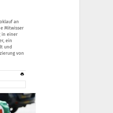
oklauf an
e Mitwisser
 in einer
r, ein
lt und
izierung von