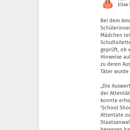
Elisa
Bei dem Amo
Schülerinne
Mädchen teil
Schultoilet
geprüft, ob 
Hinweise au
zu deren Au
Täter wurde 
„Die Auswert
der Attentät
konnte erho
'School Shoo
Attentate zu 
Staatsanwalt
besessen hat