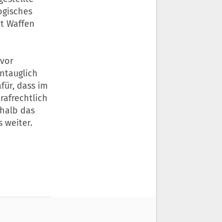
ogisches
it Waffen
uvor
ntauglich
für, dass im
rafrechtlich
shalb das
 weiter.