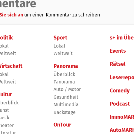
entare
Sie sich an
um einen Kommentar zu schreiben
olitik
Sport
s+ im Übe
okal
Lokal
Events
eltweit
Weltweit
Rätsel
irtschaft
Panorama
okal
Überblick
Leserrepo
eltweit
Panorama
Auto / Motor
Comedy
ultur
Gesundheit
berblick
Podcast
Multimedia
unst
Backstage
ImmoMAR
usik
OnTour
heater
AutoMAR
iteratur