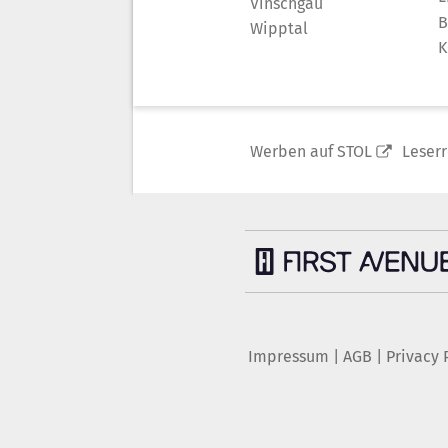
Vinschgau
B
Wipptal
K
Werben auf STOL
Leser
Impressum
|
AGB
|
Privacy 