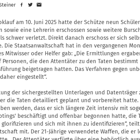
 Steiner
klauf am 10. Juni 2025 hatte der Schütze neun Schüle
n sowie eine Lehrerin erschossen sowie weitere Burs
s schwer verletzt. Direkt danach erschoss er sich selb
te. Die Staatsanwaltschaft hat in den vergangenen Mo
es Mitwisser oder Helfer gab: „Die Ermittlungen ergabe
f Personen, die den Attentäter zu den Taten bestimmt
sführung beigetragen hatten. Das Verfahren gegen un
daher eingestellt“.
ung der sichergestellten Unterlagen und Datenträger z
er die Taten detailliert geplant und vorbereitet hatte
ben werden, dass er sich längere Zeit intensiv mit so
tings' beschäftigt und offenbar begonnen hatte, die 
glorifizieren und sich mit ihnen zu identifizieren“, teil
schaft mit. Der 21-Jährige verwendete Waffen, die er l
te. „Der Attentäter verfügte über eine behördlich aus