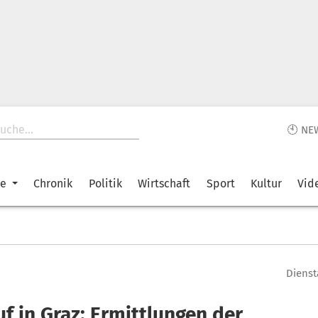
🕙 NE
ke
Chronik
Politik
Wirtschaft
Sport
Kultur
Vid
Dienst
f in Graz: Ermittlungen der