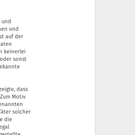
r und
chen und
st auf der
naten
n keinerlei
 oder sonst
bekannte
eigte, dass
. Zum Motiv
genannten
Täter solcher
te die
egal
gestellte