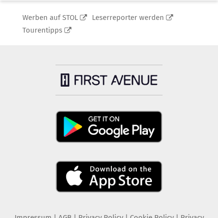
Werben auf STOL
Leserreporter werden
Tourentipps
Impressum
|
AGB
|
Privacy Policy
|
Cookie Policy
|
Privacy