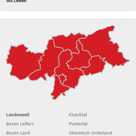
ins Leben
Landesweit
Eisacktal
Bozen Leifers
Pustertal
Bozen Land
Überetsch-Unterland