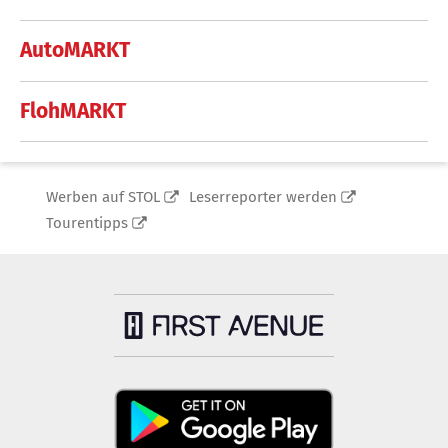
AutoMARKT
FlohMARKT
Werben auf STOL
Leserreporter werden
Tourentipps