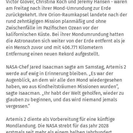
Victor Glover, Christina Koch und Jeremy Hansen - waren
am Freitag nach ihrer Mond-Umrundung zur Erde
zurückgekehrt. Ihre Orion-Raumkapsel landete nach der
rund zehntägigen Mission planmäßig und ohne
Zwischenfälle im Pazifischen Ozean vor der
kalifornischen Küste. Bei ihrer Mondumrundung hatten
die Astronauten sich weiter von der Erde entfernt als je
ein Mensch zuvor und mit 406.771 Kilometern
Entfernung einen neuen Rekord aufgestellt.
NASA-Chef Jared Isaacman sagte am Samstag, Artemis 2
werde auf ewig in Erinnerung bleiben. „Es war der
Augenblick, an dem wir alle den Mond wiedergesehen
haben, wo aus Kindheitsträumen Missionen wurden“,
sagte Isaacman. „Ihr habt der Welt geholfen, wieder zu
glauben zu beginnen, und das wird niemand jemals
vergessen.“
Artemis 2 diente als Vorbereitung für eine künftige
Mondlandung. Die NASA strebt für das Jahr 2028
erstmals seit mehr als einem halben Jahrhundert