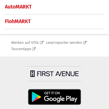
AutoMARKT
FlohMARKT
Werben auf STOL
Leserreporter werden
Tourentipps