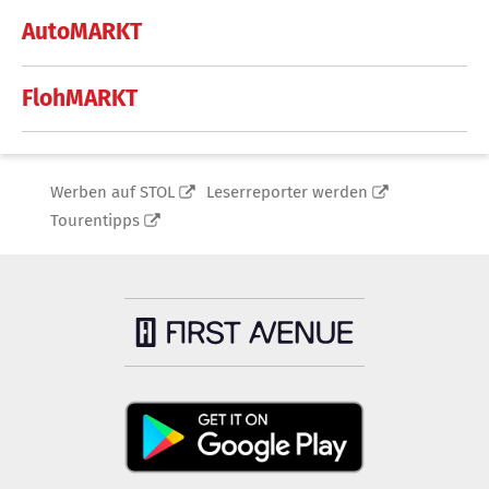
AutoMARKT
FlohMARKT
Werben auf STOL
Leserreporter werden
Tourentipps