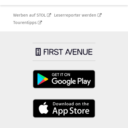
Werben auf STOL
Leserreporter werden
Tourentipps