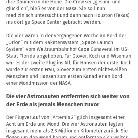
ihre Daumen in die Höhe. Die Crew sei „gesund und
glücklich“, hieß es von der Nasa. Sie soll nun
medizinisch untersucht und dann nach Houston (Texas)
ins dortige Space Center gebracht werden.
Die vier waren in der vergangenen Woche an Bord der
„Orion“ mit dem Raketensystem „Space Launch
System“ vom Weltraumbahnhof Cape Canaveral im US-
Staat Florida abgehoben. Für Glover, Koch und Wiseman
war es der zweite Flug ins All, für Hansen der erste. Koch
wurde zur ersten Frau, Glover zum ersten nicht-weißen
Menschen und Hansen zum ersten Kanadier an Bord
einer Mondmission der NASA.
Die vier
Astronauten
entfernten sich weiter von
der Erde als jemals Menschen zuvor
Der Flugverlauf von „Artemis 2“ glich insgesamt einer
Acht um Erde und Mond. Die vier
Astronauten
legten
insgesamt mehr als 2,3 Millionen Kilometer zurück. Sie
flogen um den Mond herum und entfernten sich weiter