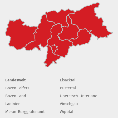
Landesweit
Eisacktal
Bozen Leifers
Pustertal
Bozen Land
Überetsch-Unterland
Ladinien
Vinschgau
Meran-Burggrafenamt
Wipptal