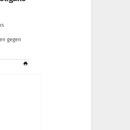
ns
ien gegen