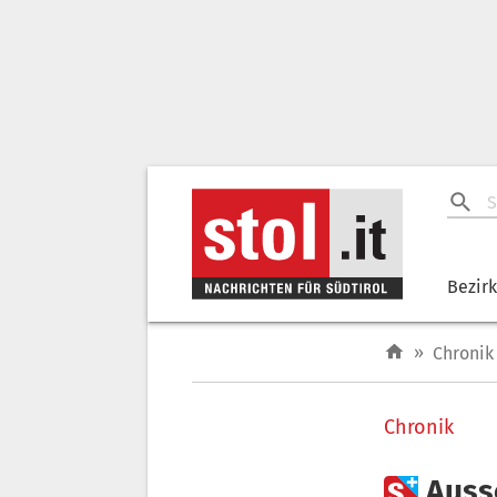
Bezir
»
Chronik
Chronik

Auss