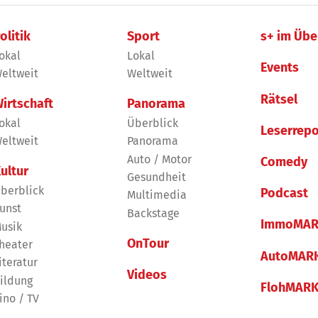
olitik
Sport
s+ im Übe
okal
Lokal
Events
eltweit
Weltweit
Rätsel
irtschaft
Panorama
okal
Überblick
Leserrepo
eltweit
Panorama
Auto / Motor
Comedy
ultur
Gesundheit
berblick
Podcast
Multimedia
unst
Backstage
ImmoMAR
usik
OnTour
heater
AutoMAR
iteratur
Videos
ildung
FlohMAR
ino / TV