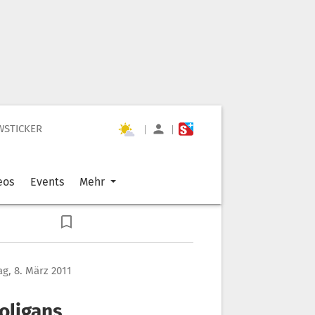
WSTICKER
|
|
eos
Events
Mehr
ag, 8. März 2011
oligans