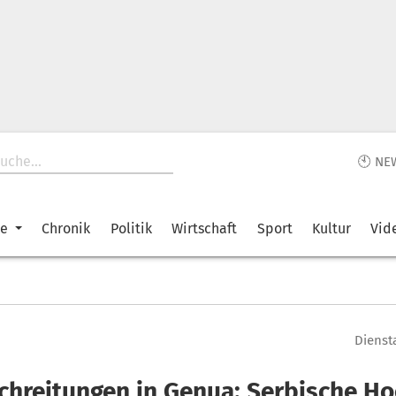
🕙 NE
ke
Chronik
Politik
Wirtschaft
Sport
Kultur
Vid
Dienst
chreitungen in Genua: Serbische Ho