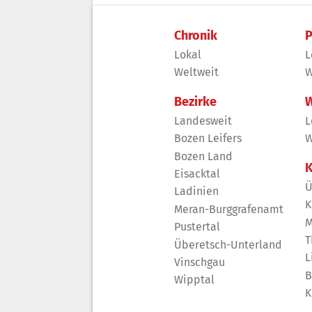
Chronik
P
Lokal
L
Weltweit
W
Bezirke
W
Landesweit
L
Bozen Leifers
W
Bozen Land
K
Eisacktal
Ü
Ladinien
K
Meran-Burggrafenamt
M
Pustertal
T
Überetsch-Unterland
L
Vinschgau
B
Wipptal
K