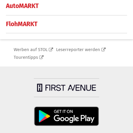
AutoMARKT
FlohMARKT
Werben auf STOL
Leserreporter werden
Tourentipps