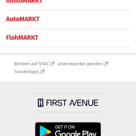
ImmoMARKT
AutoMARKT
FlohMARKT
Werben auf STOL
Leserreporter werden
Tourentipps