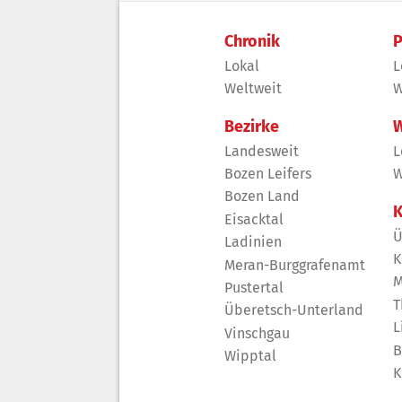
Chronik
P
Lokal
L
Weltweit
W
Bezirke
W
Landesweit
L
Bozen Leifers
W
Bozen Land
K
Eisacktal
Ü
Ladinien
K
Meran-Burggrafenamt
M
Pustertal
T
Überetsch-Unterland
L
Vinschgau
B
Wipptal
K