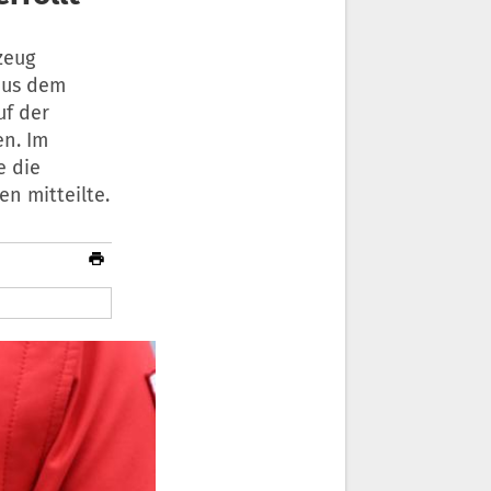
zeug
aus dem
uf der
n. Im
e die
en mitteilte.