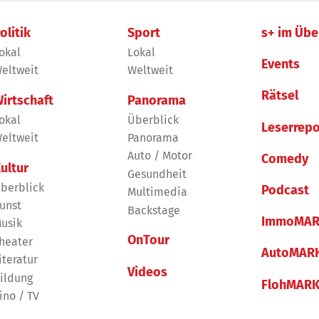
olitik
Sport
s+ im Übe
okal
Lokal
Events
eltweit
Weltweit
Rätsel
irtschaft
Panorama
okal
Überblick
Leserrepo
eltweit
Panorama
Auto / Motor
Comedy
ultur
Gesundheit
berblick
Podcast
Multimedia
unst
Backstage
ImmoMAR
usik
OnTour
heater
AutoMAR
iteratur
Videos
ildung
FlohMAR
ino / TV