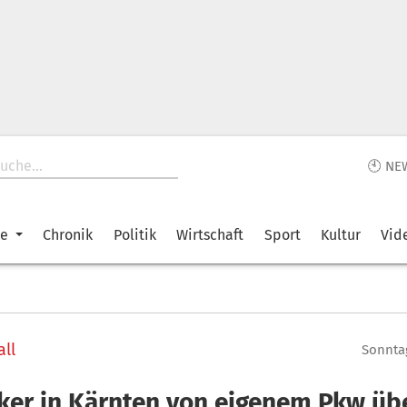
🕙 NE
ke
Chronik
Politik
Wirtschaft
Sport
Kultur
Vid
ll
Sonntag
ker in Kärnten von eigenem Pkw übe