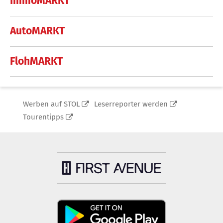
ImmoMARKT
AutoMARKT
FlohMARKT
Werben auf STOL
Leserreporter werden
Tourentipps