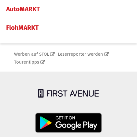
AutoMARKT
FlohMARKT
Werben auf STOL
Leserreporter werden
Tourentipps