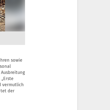
ehren sowie
sonal
 Ausbreitung
 „Erste
d vermutlich
htet der