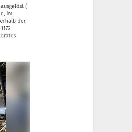
ausgelöst (
en, im
nerhalb der
 1172
torates