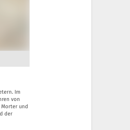
etern. Im
hren von
d Morter und
nd der