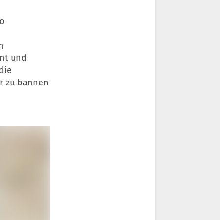
no
n
nt und
die
r zu bannen