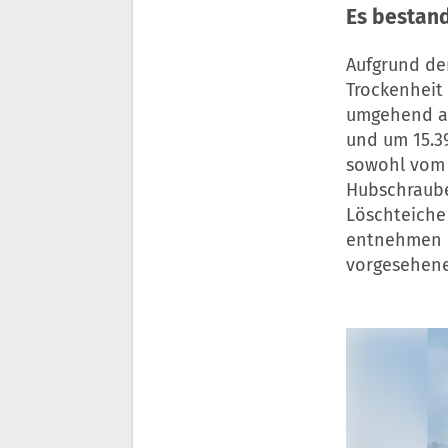
Es bestand
Aufgrund der
Trockenheit
umgehend au
und um 15.3
sowohl vom 
Hubschraube
Löschteiche
entnehmen k
vorgesehenen