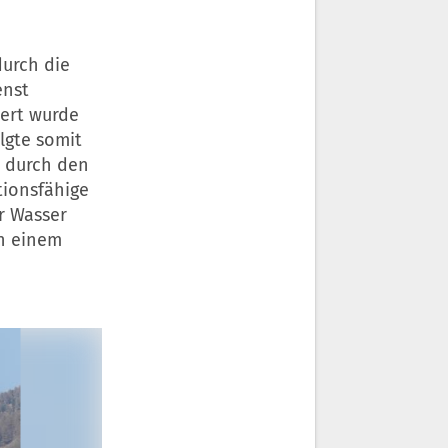
durch die
enst
ert wurde
lgte somit
t durch den
tionsfähige
r Wasser
an einem