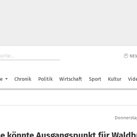
🕙 NE
ke
Chronik
Politik
Wirtschaft
Sport
Kultur
Vid
Donnerstag
le könnte Ausgangspunkt für Waldb