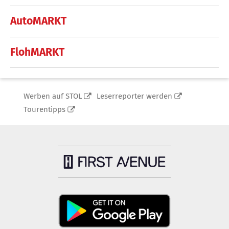
AutoMARKT
FlohMARKT
Werben auf STOL
Leserreporter werden
Tourentipps