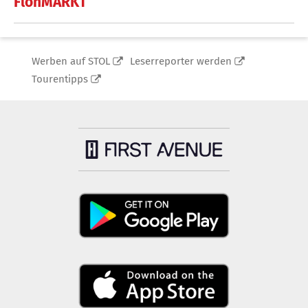
FlohMARKT
Werben auf STOL
Leserreporter werden
Tourentipps