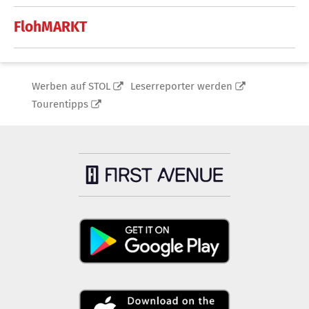
FlohMARKT
Werben auf STOL
Leserreporter werden
Tourentipps