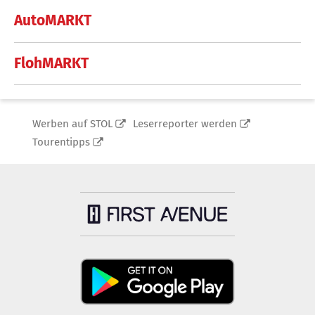
AutoMARKT
FlohMARKT
Werben auf STOL
Leserreporter werden
Tourentipps