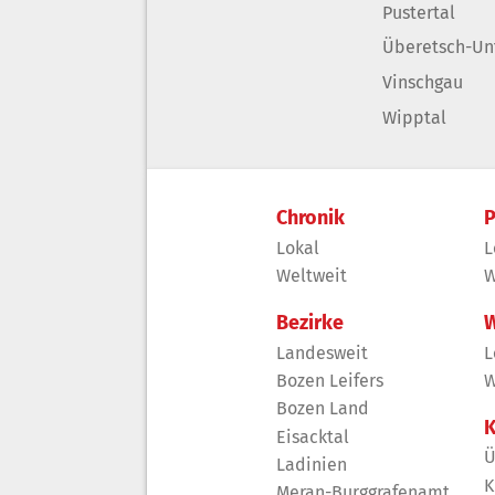
Pustertal
Überetsch-Un
Vinschgau
Wipptal
Chronik
P
Lokal
L
Weltweit
W
Bezirke
W
Landesweit
L
Bozen Leifers
W
Bozen Land
K
Eisacktal
Ü
Ladinien
K
Meran-Burggrafenamt