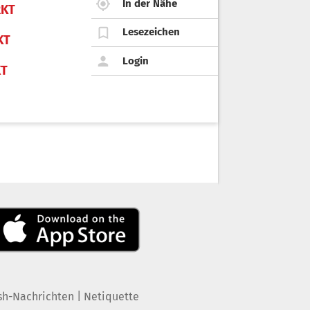
In der Nähe
KT
Lesezeichen
KT
Login
KT
|
sh-Nachrichten
Netiquette