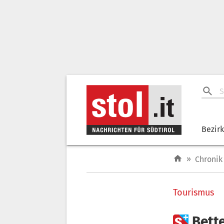
Bezir
»
Chronik
Tourismus

Bett