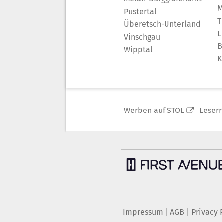
M
Pustertal
T
Überetsch-Unterland
L
Vinschgau
B
Wipptal
K
Werben auf STOL
Leser
Impressum
|
AGB
|
Privacy 