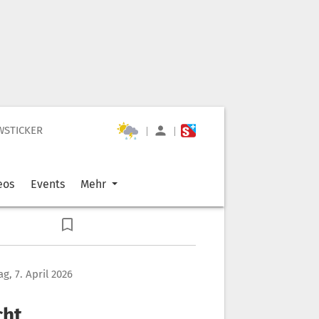
WSTICKER
|
|
eos
Events
Mehr
g, 7. April 2026
cht