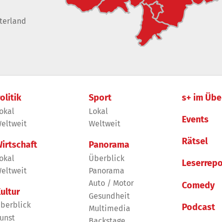
terland
olitik
Sport
s+ im Übe
okal
Lokal
Events
eltweit
Weltweit
Rätsel
irtschaft
Panorama
okal
Überblick
Leserrepo
eltweit
Panorama
Auto / Motor
Comedy
ultur
Gesundheit
berblick
Podcast
Multimedia
unst
Backstage