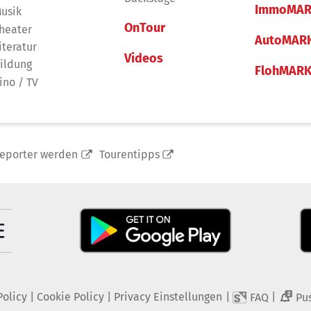
ImmoMAR
usik
OnTour
heater
AutoMAR
iteratur
Videos
ildung
FlohMAR
ino / TV
reporter werden
Tourentipps
Policy
|
Cookie Policy
|
Privacy Einstellungen
|
|
FAQ
Pu
2