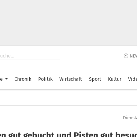
🕙 NE
ke
Chronik
Politik
Wirtschaft
Sport
Kultur
Vid
Diensta
en gut gebucht und Pisten gut besu